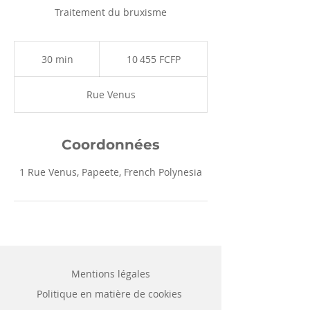
Traitement du bruxisme
10 455
francs
30 min
3
10 455 FCFP
CFP
0
m
Rue Venus
i
n
Coordonnées
1 Rue Venus, Papeete, French Polynesia
Mentions légales
Politique en matière de cookies