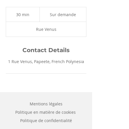
Sur
demande
30 min
3
Sur demande
0
m
Rue Venus
i
n
Contact Details
1 Rue Venus, Papeete, French Polynesia
Mentions légales
Politique en matière de cookies
Politique de confidentialité